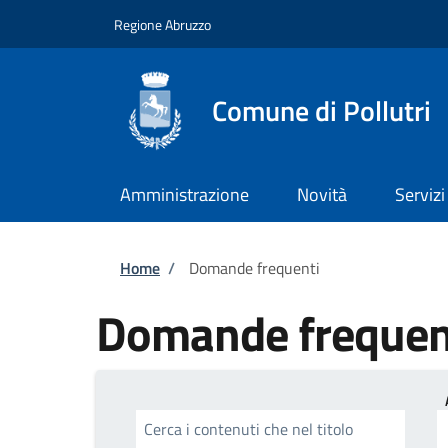
Salta al contenuto principale
Skip to footer content
Regione Abruzzo
Comune di Pollutri
Amministrazione
Novità
Servizi
Briciole di pane
Home
/
Domande frequenti
Domande frequen
Cerca i contenuti che nel titolo