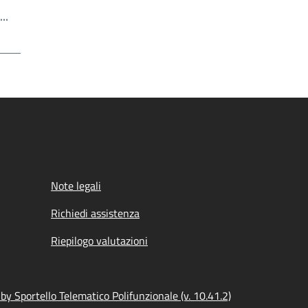
Scrivi il numero della pagina a cui andare
a…
a
Note legali
Richiedi assistenza
Riepilogo valutazioni
y Sportello Telematico Polifunzionale (v. 10.41.2)