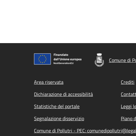
Comune di Po
Footer menu
Area riservata
Crediti
Dichiarazione di accessibilità
Contatt
Statistiche del portale
Leggi l
Segnalazione disservizio
Piano d
Comune di Pollutri - PEC: comunedipollutri@legal