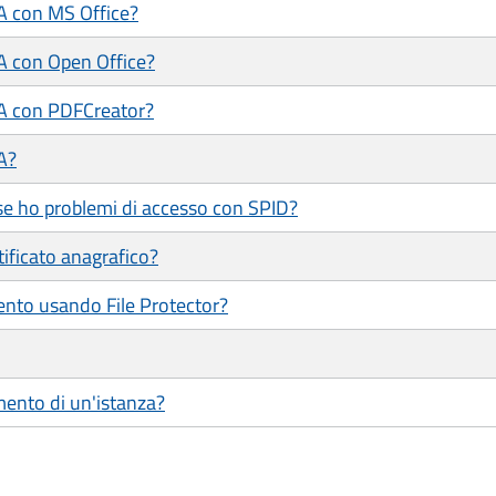
/A con MS Office?
/A con Open Office?
/A con PDFCreator?
A?
se ho problemi di accesso con SPID?
tificato anagrafico?
ento usando File Protector?
mento di un'istanza?