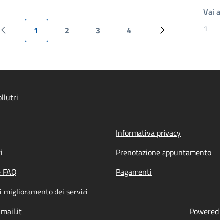
Vai 
1
2
3
4
Pagina precedente
Pagina attuale
Pagina
Pagina
Pagina
Pagina successiv
llutri
Informativa privacy
i
Prenotazione appuntamento
e FAQ
Pagamenti
i miglioramento dei servizi
mail.it
Powered b