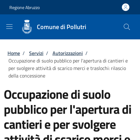
Salta al contenuto principale
Skip to footer content
Regione Abruzzo
Comune di Pollutri
Briciole di pane
Home
/
Servizi
/
Autorizzazioni
/
Occupazione di suolo pubblico per l'apertura di cantieri e
per svolgere attività di scarico merci e traslochi: rilascio
della concessione
Occupazione di suolo
pubblico per l'apertura di
cantieri e per svolgere
attività di scarico merci e