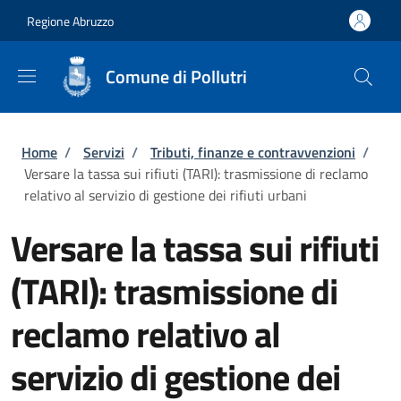
Salta al contenuto principale
Skip to footer content
Regione Abruzzo
Comune di Pollutri
Briciole di pane
Home
/
Servizi
/
Tributi, finanze e contravvenzioni
/
Versare la tassa sui rifiuti (TARI): trasmissione di reclamo
relativo al servizio di gestione dei rifiuti urbani
Versare la tassa sui rifiuti
(TARI): trasmissione di
reclamo relativo al
servizio di gestione dei