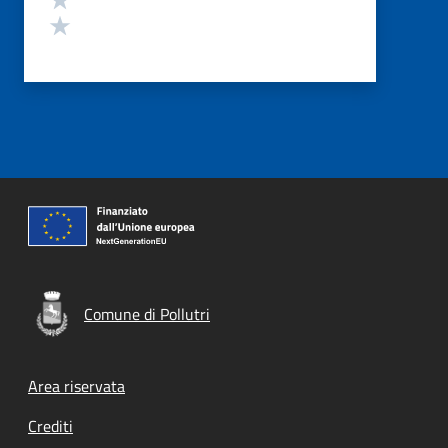
Valuta 1 stelle su 5
Comune di Pollutri
Footer menu
Area riservata
Crediti