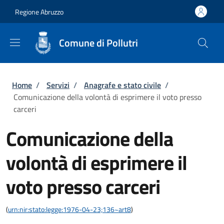
Salta al contenuto principale
Skip to footer content
Regione Abruzzo
Comune di Pollutri
Briciole di pane
Home
/
Servizi
/
Anagrafe e stato civile
/
Comunicazione della volontà di esprimere il voto presso
carceri
Comunicazione della
volontà di esprimere il
voto presso carceri
(
urn:nir:stato:legge:1976-04-23;136~art8
)