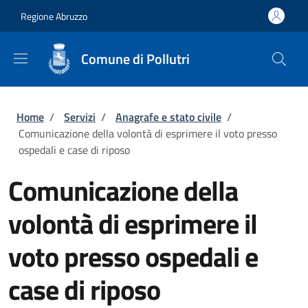
Salta al contenuto principale
Skip to footer content
Regione Abruzzo
Comune di Pollutri
Briciole di pane
Home
/
Servizi
/
Anagrafe e stato civile
/
Comunicazione della volontà di esprimere il voto presso
ospedali e case di riposo
Comunicazione della
volontà di esprimere il
voto presso ospedali e
case di riposo