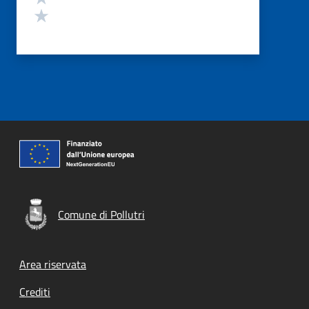
Valuta 1 stelle su 5
Comune di Pollutri
Footer menu
Area riservata
Crediti