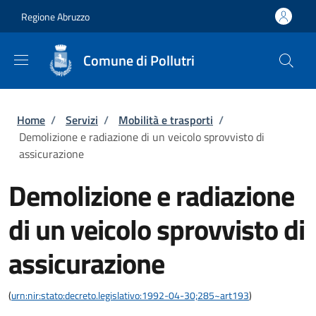
Salta al contenuto principale
Skip to footer content
Regione Abruzzo
Comune di Pollutri
Briciole di pane
Home
/
Servizi
/
Mobilità e trasporti
/
Demolizione e radiazione di un veicolo sprovvisto di
assicurazione
Demolizione e radiazione
di un veicolo sprovvisto di
assicurazione
(
urn:nir:stato:decreto.legislativo:1992-04-30;285~art193
)