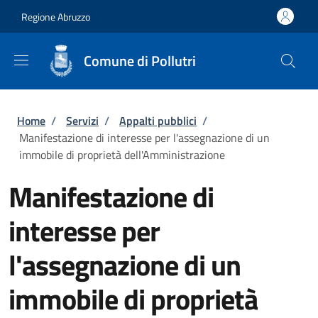
Salta al contenuto principale
Skip to footer content
Regione Abruzzo
Comune di Pollutri
Briciole di pane
Home
/
Servizi
/
Appalti pubblici
/
Manifestazione di interesse per l'assegnazione di un
immobile di proprietà dell'Amministrazione
Manifestazione di
interesse per
l'assegnazione di un
immobile di proprietà