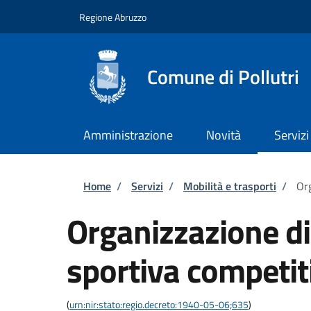
Salta al contenuto principale
Skip to footer content
Regione Abruzzo
Comune di Pollutri
Amministrazione
Novità
Servizi
Briciole di pane
Home
/
Servizi
/
Mobilità e trasporti
/
Org
Organizzazione d
sportiva competit
(
urn:nir:stato:regio.decreto:1940-05-06;635
)