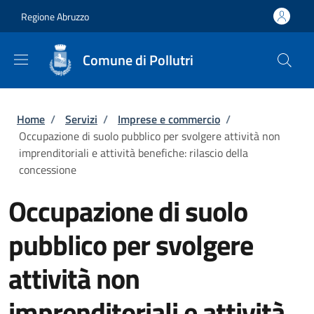
Salta al contenuto principale
Skip to footer content
Regione Abruzzo
Comune di Pollutri
Briciole di pane
Home
/
Servizi
/
Imprese e commercio
/
Occupazione di suolo pubblico per svolgere attività non
imprenditoriali e attività benefiche: rilascio della
concessione
Occupazione di suolo
pubblico per svolgere
attività non
imprenditoriali e attività