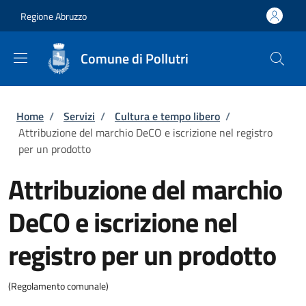
Salta al contenuto principale
Skip to footer content
Regione Abruzzo
Comune di Pollutri
Briciole di pane
Home
/
Servizi
/
Cultura e tempo libero
/
Attribuzione del marchio DeCO e iscrizione nel registro
per un prodotto
Attribuzione del marchio
DeCO e iscrizione nel
registro per un prodotto
(Regolamento comunale)