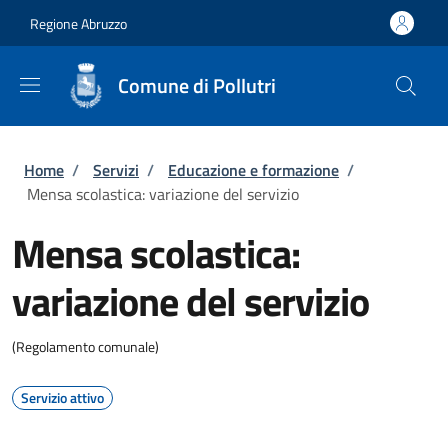
Salta al contenuto principale
Skip to footer content
Regione Abruzzo
Comune di Pollutri
Briciole di pane
Home
/
Servizi
/
Educazione e formazione
/
Mensa scolastica: variazione del servizio
Mensa scolastica:
variazione del servizio
(Regolamento comunale)
Servizio attivo